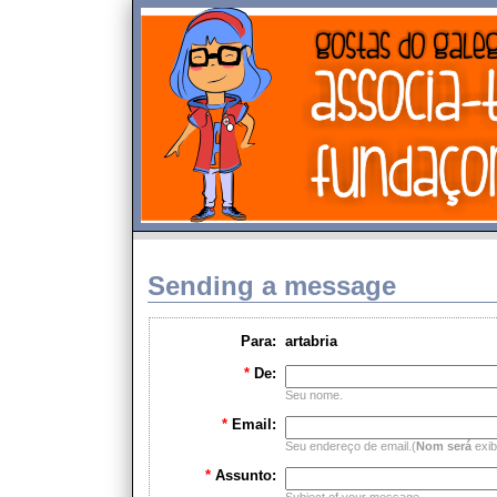
Sending a message
Para:
artabria
*
De:
Seu nome.
*
Email:
Seu endereço de email.(
Nom será
exib
*
Assunto: