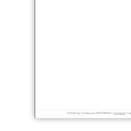
©2026 by Fundaçom ARTÁBRIA •
Contacto
•
A