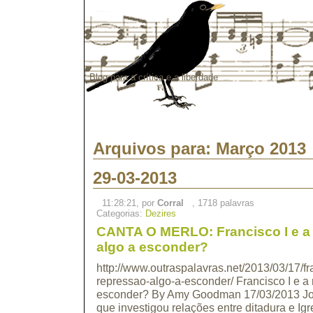
Blog para a crítica e a liberdade
Arquivos para: Março 2013
29-03-2013
11:28:21, por
Corral
, 1718 palavras
Categorias:
Dezires
CANTA O MERLO: Francisco I e a 
algo a esconder?
http://www.outraspalavras.net/2013/03/17/fr
repressao-algo-a-esconder/ Francisco I e a 
esconder? By Amy Goodman 17/03/2013 Jor
que investigou relações entre ditadura e Igr