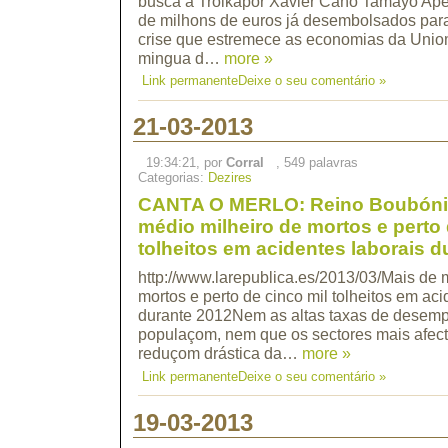
busca a Troikapor Xavier Caño Tamayo Ape
de milhons de euros já desembolsados para
crise que estremece as economias da Uni
mingua d…
more »
Link permanente
Deixe o seu comentário »
21-03-2013
19:34:21, por
Corral
, 549 palavras
Categorias:
Dezires
CANTA O MERLO: Reino Boubóni
médio milheiro de mortos e perto 
tolheitos em acidentes laborais d
http://www.larepublica.es/2013/03/Mais de 
mortos e perto de cinco mil tolheitos em aci
durante 2012Nem as altas taxas de desemp
populaçom, nem que os sectores mais afec
reduçom drástica da…
more »
Link permanente
Deixe o seu comentário »
19-03-2013