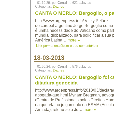
01:19:29, por
Corral
, 622 palavras
Categorias:
Dezires
CANTA O MERLO: Bergoglio, o pa
http://www.argenpress.info/ Vicky Peláez . . 
do cardeal argentino Jorge Bergoglio como
é umha necessidade do Vaticano como part
mundial globalizado, para solidificar a sua
América Latina…
more »
Link permanente
Deixe o seu comentário »
18-03-2013
01:30:24, por
Corral
, 576 palavras
Categorias:
Dezires
CANTA O MERLO: Bergoglio foi c
ditadura genocida
http://www.argenpress.info/2013/03/declara
abogada-que.html Myriam Bregman, advo
(Centro de Profissionais polos Direitos Hu
da querela no julgamento da ESMA (Escol
Armada), referiu-se a Jo…
more »