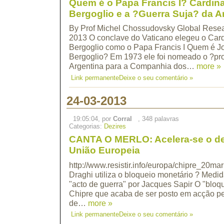
Quem é o Papa Francis I? Cardina
Bergoglio e a ?Guerra Suja? da A
By Prof Michel Chossudovsky Global Resea
2013 O conclave do Vaticano elegeu o Card
Bergoglio como o Papa Francis I Quem é J
Bergoglio? Em 1973 ele foi nomeado o ?pro
Argentina para a Companhia dos…
more »
Link permanente
Deixe o seu comentário »
24-03-2013
19:05:04, por
Corral
, 348 palavras
Categorias:
Dezires
CANTA O MERLO: Acelera-se o de
União Europeia
http://www.resistir.info/europa/chipre_20ma
Draghi utiliza o bloqueio monetário ? Medi
"acto de guerra" por Jacques Sapir O "bloq
Chipre que acaba de ser posto em acção p
de…
more »
Link permanente
Deixe o seu comentário »