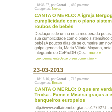
18:36:27, por
Corral
, 469 palavras
Categorias:
Novas
CANTA O MERLO: A igreja Bergogl
cumplicidade com o plano sistem
roubos de bebés
Declaçons de umha neta recuperada polas A
sua cumplicidade com o plano sistemático 
bebésA poucos dias de se cumprire um novo
golpe genocida, Maria Vitória Moyano, neta
integrante do CeProDH (Ce…
more »
Link permanente
Deixe o seu comentário »
23-03-2013
18:16:10, por
Corral
, 712 palavras
Categorias:
Ensaio
CANTA O MERLO: O que em verd
Troika - Fame e Miséria graças a 
banqueiros europeios
http://www.voltairenet.org/article177927.h