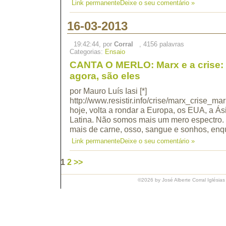
Link permanente
Deixe o seu comentário »
16-03-2013
19:42:44, por
Corral
, 4156 palavras
Categorias:
Ensaio
CANTA O MERLO: Marx e a crise: 
agora, são eles
por Mauro Luís Iasi [*]
http://www.resistir.info/crise/marx_crise_ma
hoje, volta a rondar a Europa, os EUA, a Á
Latina. Não somos mais um mero espectro
mais de carne, osso, sangue e sonhos, e
Link permanente
Deixe o seu comentário »
1
2
>>
©2026 by José Alberte Corral Iglésias