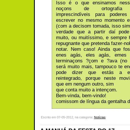
Isso é o que ensinamos ness
noçons de ortografia re
imprescindíveis para poderes
escrever no mesmo momento e
(com a decisom tomada, isso sim
verdade que a partir daí pode
muito, ou muitíssimo, e sempre
repugnante que pretenda fazer-no
notar. Nem caso! Ainda que fo
enes agás, eles agás, emes f
terminaçons ?çom e ?ava (no 
será muito mais, tampouco te en
pode dizer que estás a e
reintegrado, porque neste mov
que em nengum outro, sim
que conta muito a intençom.
Bem-vinda, bem-vindo!
comissom de língua da gentalha d
Escrito em 07-05-2012, na categoria:
Notícias