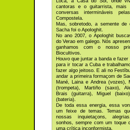
Loca, a Casa do Sol, onde vi
cantoras e o guitarrista, mais 
conversas intermináveis pela
Compostela.
Mas, sobretodo, a semente de
Sacha foi o Apologhit.
No ano 2007, o Apologhit busc
do Verao em galego. Nós apresen
ganhamos com o nosso prim
Biocultivos.
Houvo que juntar a banda e fazer 
para ir tocar a Cuba e trabalham
fazer algo jeitoso. E ali no Festí
andar a primeira formaçom de Sa
Mané, Laina e Andrea (vozes), 
(trompeta), Martiño (saxo), Al
Brais (guitarra), Miguel (baix
(bateria).
De toda essa energia, essa von
um feixe de temas. Temas qu
nossas inquietaçons, alegria
sonhos, sempre com um toque d
uma crítica inconformista.