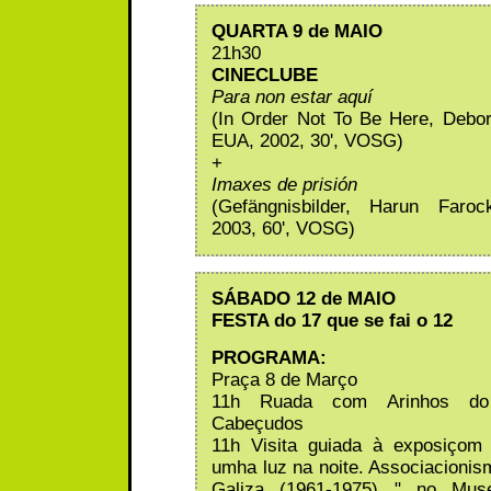
QUARTA 9 de MAIO
21h30
CINECLUBE
Para non estar aquí
(In Order Not To Be Here, Debo
EUA, 2002, 30', VOSG)
+
Imaxes de prisión
(Gefängnisbilder, Harun Faroc
2003, 60', VOSG)
SÁBADO 12 de MAIO
FESTA do 17 que se fai o 12
PROGRAMA:
Praça 8 de Março
11h Ruada com Arinhos d
Cabeçudos
11h Visita guiada à exposiçom
umha luz na noite. Associacionism
Galiza (1961-1975) " no Mu