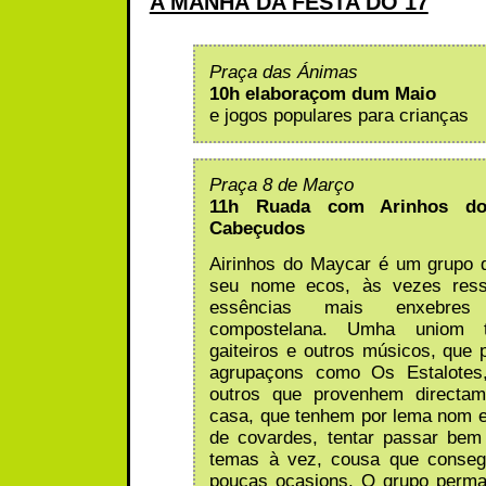
A MANHÁ DA FESTA DO 17
Praça das Ánimas
10h elaboraçom dum Maio
e jogos populares para crianças
Praça 8 de Março
11h Ruada com Arinhos d
Cabeçudos
Airinhos do Maycar é um grupo 
seu nome ecos, às vezes ress
essências mais enxebres
compostelana. Umha uniom 
gaiteiros e outros músicos, que
agrupaçons como Os Estalotes
outros que provenhem directa
casa, que tenhem por lema nom e
de covardes, tentar passar bem
temas à vez, cousa que conse
poucas ocasions. O grupo perma