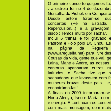
O primeiro concerto quigemos fa
: a estreia foi no 4 de dezemb
Gentalha do Pichel, em Composte
Desde entom fôrom-se su
concertos (Pé na Estrada,
Repercusión...) e a gravaçom
disco : Temos muito por sachar.
Inclui 6 trilhas e foi gravado e
Padrom e Poio polo Dr. Chou. E
na página da Regueifa P
(
www.aregueifa.net
) para livre de
Cousas da vida, gente que vai, g
Laina, Mané e Andre, as nossas 
cantoras apanharam outros ru
latitudes, e Sacha tivo que 
sachadoras que levassem com fo
mulheres bravas deste país... 
encontrámo-las!
A finais do 2009 incorporam-s
Horta Alenya, Iseo e Maria, com
e energia. E continuam os concer
com mais mensagem, com mais