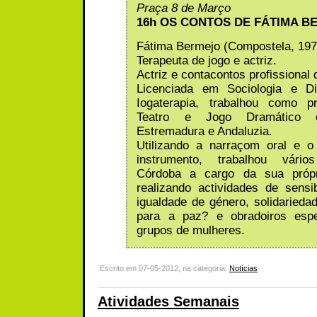
Praça 8 de Março
16h OS CONTOS DE FÁTIMA B
Fátima Bermejo (Compostela, 197
Terapeuta de jogo e actriz.
Actriz e contacontos profissional
Licenciada em Sociologia e D
Iogaterapia, trabalhou como p
Teatro e Jogo Dramático 
Estremadura e Andaluzia.
Utilizando a narraçom oral e o
instrumento, trabalhou vár
Córdoba a cargo da sua própr
realizando actividades de sens
igualdade de género, solidaried
para a paz? e obradoiros espe
grupos de mulheres.
Escrito em 07-05-2012, na categoria:
Notícias
Atividades Semanais