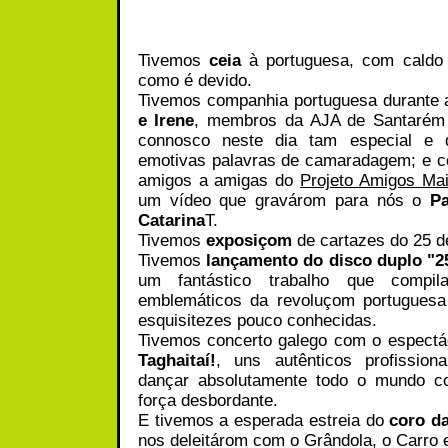
Tivemos
ceia
à portuguesa, com caldo 
como é devido.
Tivemos companhia portuguesa durante 
e Irene
, membros da AJA de Santarém 
connosco neste dia tam especial e 
emotivas palavras de camaradagem; e co
amigos a amigas do
Projeto Amigos Ma
um vídeo que gravárom para nós o
P
Catarina
T.
Tivemos
exposiçom
de cartazes do 25 de
Tivemos
lançamento do disco duplo "25
um fantástico trabalho que compi
emblemáticos da revoluçom portuguesa
esquisitezes pouco conhecidas.
Tivemos concerto galego com o espectác
Taghaitaí!
, uns autênticos profissio
dançar absolutamente todo o mundo c
força desbordante.
E tivemos a esperada estreia do
coro d
nos deleitárom com o Grândola, o Carro