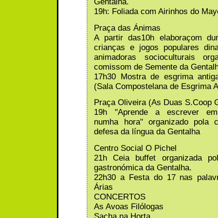
Gentalha.
19h: Foliada com Airinhos do May
Praça das Ánimas
A partir das10h elaboraçom d
crianças e jogos populares din
animadoras socioculturais org
comissom de Semente da Gental
17h30 Mostra de esgrima anti
(Sala Compostelana de Esgrima A
Praça Oliveira (As Duas S.Coop 
19h "Aprende a escrever em 
numha hora" organizado pola 
defesa da língua da Gentalha
Centro Social O Pichel
21h Ceia buffet organizada p
gastronómica da Gentalha.
22h30 a Festa do 17 nas palav
Árias
CONCERTOS
As Avoas Filólogas
Sacha na Horta