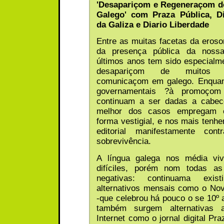
'Desapariçom e Regeneraçom d
Galego' com Praza Pública, D
da Galiza e Diario Liberdade
Entre as muitas facetas da eros
da presença pública da nossa
últimos anos tem sido especialme
desapariçom de muitos
comunicaçom em galego. Enquan
governamentais ?à promoçom
continuam a ser dadas a cabec
melhor dos casos empregam 
forma vestigial, e nos mais tenh
editorial manifestamente con
sobrevivência.
A língua galega nos média vi
difíciles, porém nom todas a
negativas: continuama existi
alternativos mensais como o No
-que celebrou há pouco o se 10º a
também surgem alternativas 
Internet como o jornal digital Pr