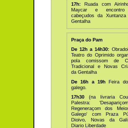
17h:
Ruada com Airinh
Maycar e encontro
cabeçudos da Xuntanza
Gentalha
Praça do Pam
De 12h a 14h30:
Obradoi
Teatro do Oprimido orga
pola comissom de Cu
Tradicional e Novas Cr
da Gentalha
De 16h a 19h
Feira do 
galego.
17h30
(na livraria Couc
Palestra: 'Desapari
Regeneraçom dos Mei
Galego' com Praza Púb
Dioivo, Novas da Gal
Diario Liberdade