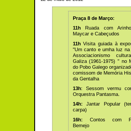
Praça 8 de Março:
11h
Ruada com Arinh
Maycar e Cabeçudos
11h
Visita guiada à exp
"Um canto e umha luz na 
Associacionismo cultur
Galiza (1961-1975) " no
do Pobo Galego organizad
comissom de Memória His
da Gentalha
13h
: Sessom vermu c
Orquestra Pantasma.
14h:
Jantar Popular (te
carpa)
16h:
Contos com Fá
Bemejo