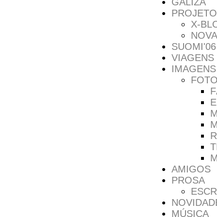
GALIZA
PROJETO
X-BL
NOVA
SUOMI'06
VIAGENS
IMAGENS
FOT
F
E
M
M
R
T
M
AMIGOS
PROSA
ESCR
NOVIDAD
MÚSICA