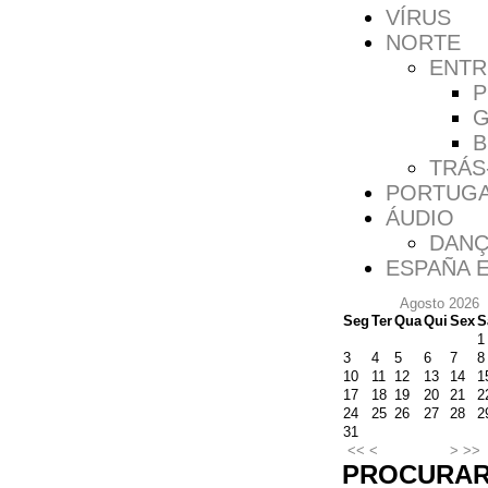
VÍRUS
NORTE
ENTR
P
G
B
TRÁS
PORTUGA
ÁUDIO
DANÇ
ESPAÑA 
Agosto 2026
Seg
Ter
Qua
Qui
Sex
S
1
3
4
5
6
7
8
10
11
12
13
14
1
17
18
19
20
21
2
24
25
26
27
28
2
31
<<
<
>
>>
PROCURA