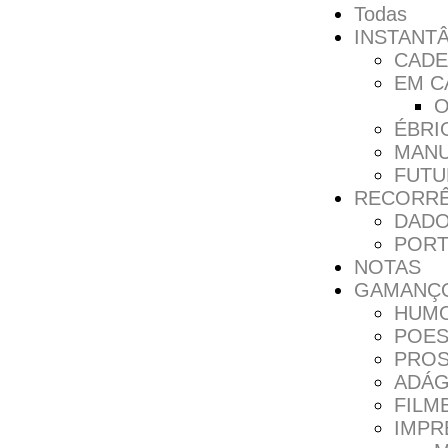
Todas
INSTANT
CAD
EM C
O
ÉBRI
MANU
FUTU
RECORRÊ
DADO
PORT
NOTAS
GAMANÇ
HUM
POES
PRO
ADÁG
FILM
IMPR