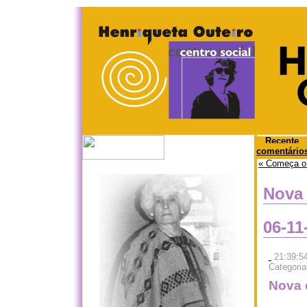
Recente
comentário
« Começa o 
Nova 
06-11
21:39:54
Categori
Nova 