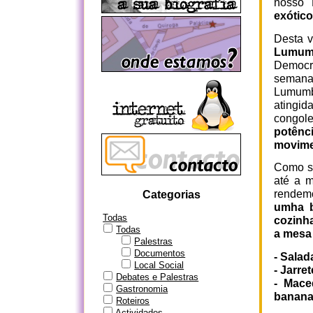
nosso
exótic
Desta v
Lumum
Democr
semana
Lumumb
atingi
congol
potênc
movimen
Como sí
até a m
rendemo
Categorias
umha b
Todas
cozinh
Todas
a mes
Palestras
Documentos
- Salad
Local Social
- Jarre
Debates e Palestras
- Mace
Gastronomia
banana
Roteiros
Actividades